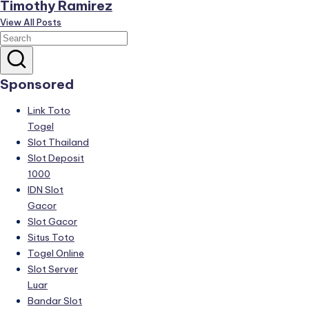
Timothy Ramirez
View All Posts
Sponsored
Link Toto
Togel
Slot Thailand
Slot Deposit
1000
IDN Slot
Gacor
Slot Gacor
Situs Toto
Togel Online
Slot Server
Luar
Bandar Slot